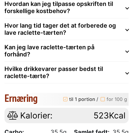
Hvordan kan jeg tilpasse opskriften til
forskellige kostbehov?
Hvor lang tid tager det at forberede og
lave raclette-tærten?
Kan jeg lave raclette-tærten på
forhånd?
Hvilke drikkevarer passer bedst til
raclette-tærte?
Ernæring
til 1 portion
/
for 100 g
Kalorier:
523Kcal
Carbo:
35.5g
Samlet fedt:
35.5g