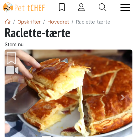
Opskrifter
Hovedret
Raclette-tærte
Raclette-tærte
Stem nu
Tidligere
Næs