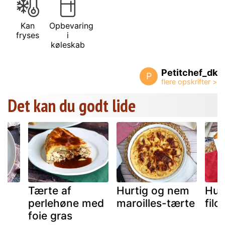
Kan
Opbevaring
fryses
i
køleskab
Petitchef_dk
P
Det kan du godt lide
Tærte af
Hurtig og nem
Hurt
g
perlehøne med
maroilles-tærte
filo
foie gras