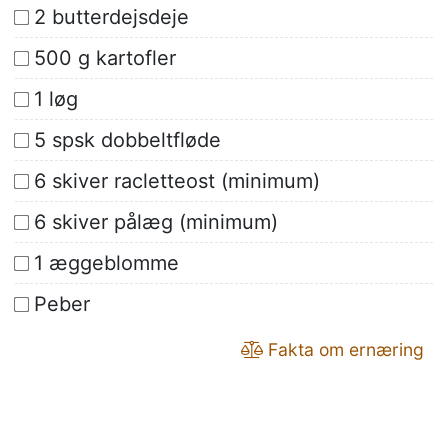
2 butterdejsdeje
500 g kartofler
1 løg
5 spsk dobbeltfløde
6 skiver racletteost (minimum)
6 skiver pålæg (minimum)
1 æggeblomme
Peber
Fakta om ernæring