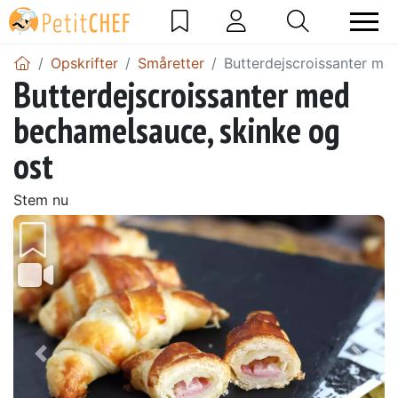
Opskrifter
Småretter
Butterdejscroissanter me
Butterdejscroissanter med
bechamelsauce, skinke og
ost
Stem nu
Tidligere
Næs