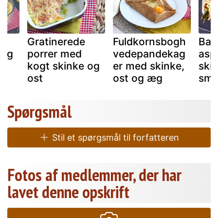
Gratinerede
Fuldkornsbogh
Bag
 og
porrer med
vedepandekag
asp
kogt skinke og
er med skinke,
ski
ost
ost og æg
sme
Spørgsmål
Stil et spørgsmål til forfatteren
Fotos af medlemmer, der har
lavet denne opskrift