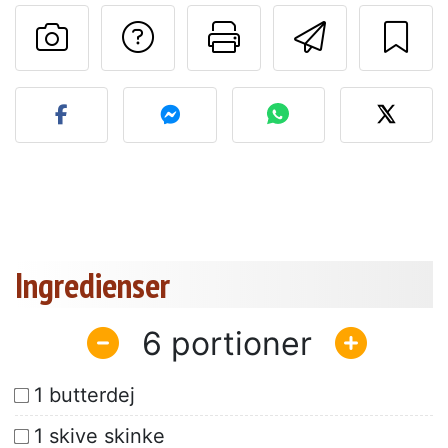
Stil et spørgsmål ti
Udskriv denn
Send de
Send dit billede af denne 
Ingredienser
6
1 butterdej
1 skive skinke