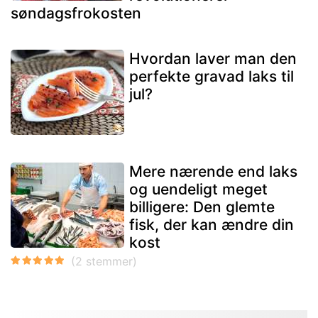
søndagsfrokosten
Hvordan laver man den
perfekte gravad laks til
jul?
Mere nærende end laks
og uendeligt meget
billigere: Den glemte
fisk, der kan ændre din
kost