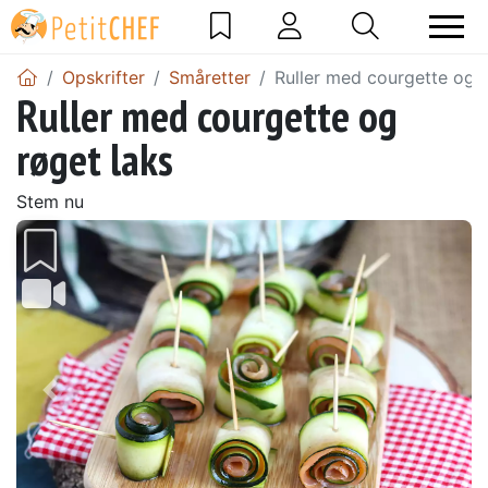
Opskrifter
Småretter
Ruller med courgette og r
Ruller med courgette og
røget laks
Stem nu
Tidligere
Næs