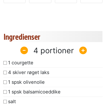
Ingredienser
4
1 courgette
4 skiver røget laks
1 spsk olivenolie
1 spsk balsamicoeddike
salt