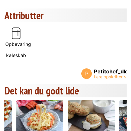
Attributter
Opbevaring
i
køleskab
Petitchef_dk
P
Det kan du godt lide