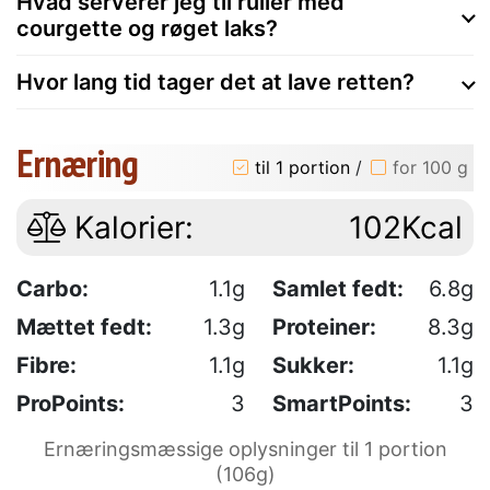
Hvad serverer jeg til ruller med
courgette og røget laks?
Hvor lang tid tager det at lave retten?
Ernæring
til 1 portion
/
for 100 g
Kalorier:
102Kcal
Carbo:
1.1g
Samlet fedt:
6.8g
Mættet fedt:
1.3g
Proteiner:
8.3g
Fibre:
1.1g
Sukker:
1.1g
ProPoints:
3
SmartPoints:
3
Ernæringsmæssige oplysninger til 1 portion
(106g)