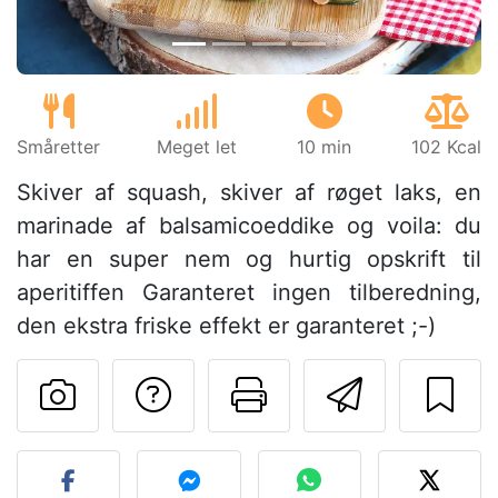
Småretter
Meget let
10 min
102 Kcal
Skiver af squash, skiver af røget laks, en
marinade af balsamicoeddike og voila: du
har en super nem og hurtig opskrift til
aperitiffen Garanteret ingen tilberedning,
den ekstra friske effekt er garanteret ;-)
Stil et spørgsmål ti
Udskriv denn
Send de
Send dit billede af denne 