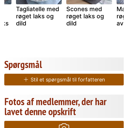
Tagliatelle med
Scones med
Mak
g
røget laks og
røget laks og
røg
aks
dild
dild
avo
Spørgsmål
Stil et spørgsmål til forfatteren
Fotos af medlemmer, der har
lavet denne opskrift