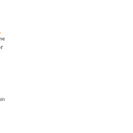
ime
er
in