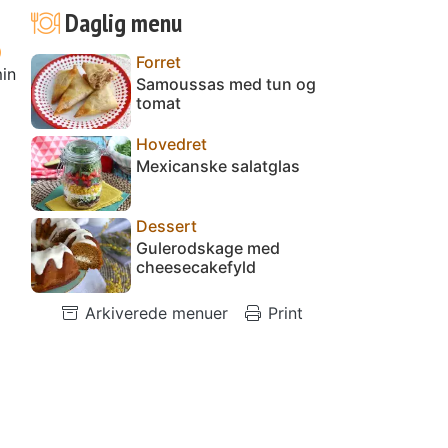
Daglig menu
Forret
in
Samoussas med tun og
tomat
Hovedret
Mexicanske salatglas
Dessert
Gulerodskage med
cheesecakefyld
Arkiverede menuer
Print