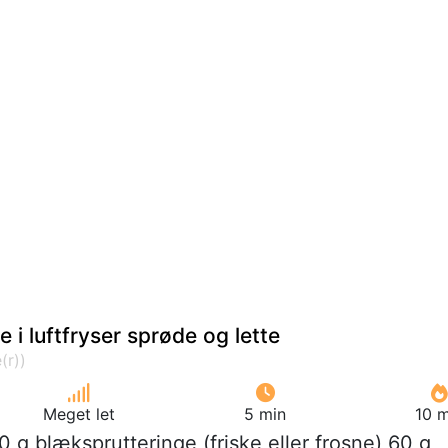
 i luftfryser sprøde og lette
Meget let
5 min
10 m
0 g blæksprutteringe (friske eller frosne) 60 g