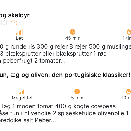
 og skaldyr
Let
45 min
1 t
0 g runde ris 300 g rejer 8 rejer 500 g musling
3 blæksprutter eller blæksprutter 1 rød
 peberfrugt 2 tomater...
un, æg og oliven: den portugisiske klassiker!
Meget let
5 min
10 m
/2 løg 1 moden tomat 400 g kogte cowpeas
se tun i olivenolie 2 spiseskefulde olivenolie 1
reddike salt Peber...