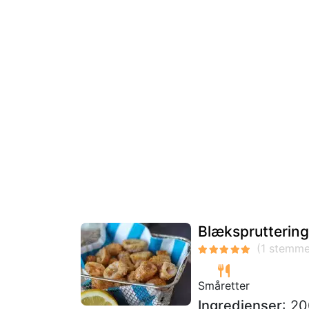
Blæksprutteringe
Småretter
Ingredienser
: 20