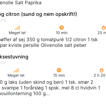
venolie Salt Paprika
g citron (sund og nem opskrift!)
Meget let
10 min
25 m
bøffer af sej 350 g tomatpuré 1/2 citron 1 tsk
r kviste persille Olivenolie salt peber
ksestuvning
Meget let
15 min
2 h 20
0 g laks (uden skind og ben) 1 tsk. smør 2
svampe 1 forårsløg 1 spsk. mel 8 cl hvidvin 1
ouillonterning 100 g...