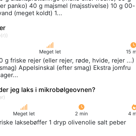
er panko) 40 g majsmel (majsstivelse) 10 g 00-
and (meget koldt) 1...
er
Meget let
15 m
0 g friske rejer (eller rejer, røde, hvide, rejer ...)
 smag) Appelsinskal (efter smag) Ekstra jomfru
lager...
der jeg laks i mikrobølgeovnen?
Meget let
2 min
4 m
friske laksebøffer 1 dryp olivenolie salt peber