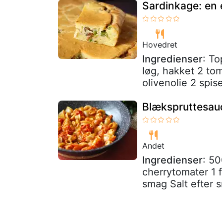
Sardinkage: en 
Hovedret
Ingredienser
: To
løg, hakket 2 to
olivenolie 2 spise
Blækspruttesauce
Andet
Ingredienser
: 50
cherrytomater 1 f
smag Salt efter s