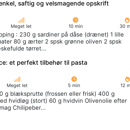
enkel, saftig og velsmagende opskrift
Meget let
10 min
30 m
pping : 230 g sardiner på dåse (drænet) 1 lille
mater 80 g ærter 2 spsk grønne oliven 2 spsk
skefulde tørret...
: et perfekt tilbehør til pasta
Meget let
5 min
12 m
0 g blæksprutte (frossen eller frisk) 400 g
ed hvidløg (stort) 60 g hvidvin Olivenolie efter
mag Chilipeber...