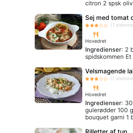
citron 2 spsk oli
Sej med tomat o
Hovedret
Ingredienser
: 2 
spidskommen Et pa
Velsmagende la
Hovedret
Ingredienser
: 30
gulerødder 100 g 
bouquet garni 1 b
Rilletter af tun