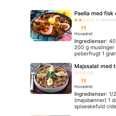
Paella med fisk
Hovedret
Ingredienser
: 40
200 g muslinger 
peberfrugt 1 grøn
Majssalat med t
Hovedret
Ingredienser
: 1
(majsbønner) 1 då
spiseskefuld cide