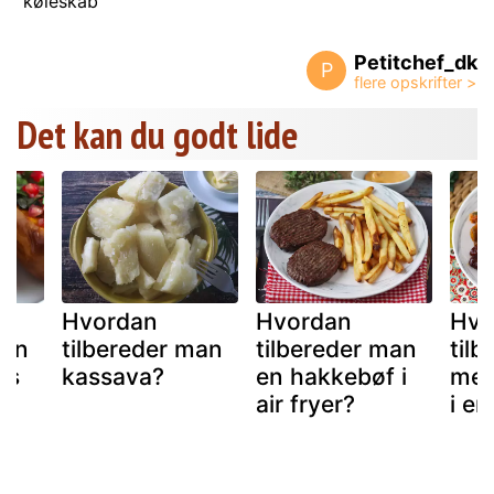
køleskab
Petitchef_dk
P
Det kan du godt lide
Hvordan
Hvordan
Hvo
man
tilbereder man
tilbereder man
til
ps
kassava?
en hakkebøf i
mer
air fryer?
i en