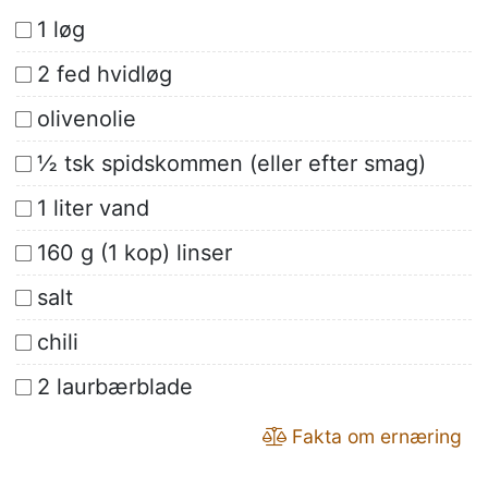
1 løg
2 fed hvidløg
olivenolie
½ tsk spidskommen (eller efter smag)
1 liter vand
160 g (1 kop) linser
salt
chili
2 laurbærblade
Fakta om ernæring