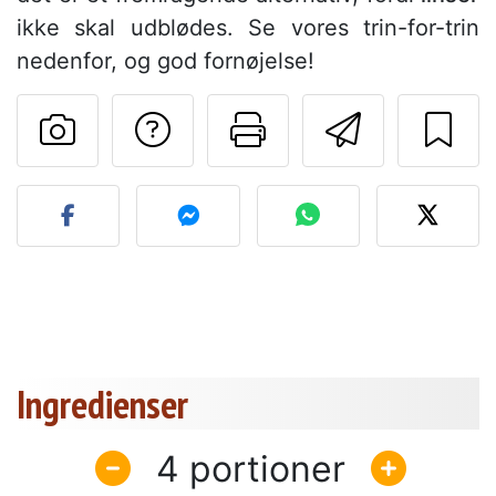
ikke skal udblødes. Se vores trin-for-trin
nedenfor, og god fornøjelse!
Stil et spørgsmål ti
Udskriv denn
Send de
Send dit billede af denne 
Ingredienser
4