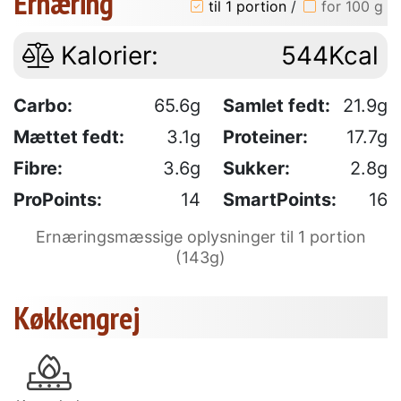
Ernæring
til 1 portion
/
for 100 g
Kalorier:
544Kcal
Carbo:
65.6g
Samlet fedt:
21.9g
Mættet fedt:
3.1g
Proteiner:
17.7g
Fibre:
3.6g
Sukker:
2.8g
ProPoints:
14
SmartPoints:
16
Ernæringsmæssige oplysninger til 1 portion
(143g)
Køkkengrej