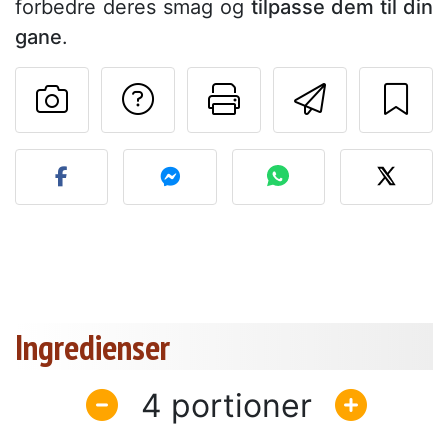
forbedre deres smag og
tilpasse dem til din
gane
.
Stil et spørgsmål ti
Udskriv denn
Send de
Send dit billede af denne 
Ingredienser
4