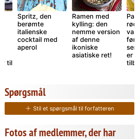
Spritz, den
Ramen med
Pas
berømte
kylling: den
rød
n
italienske
nemme version
val
cocktail med
af denne
førs
aperol
ikoniske
ser
asiatiske ret!
er 
r til
tilb
Spørgsmål
Stil et spørgsmål til forfatteren
Fotos af medlemmer, der har