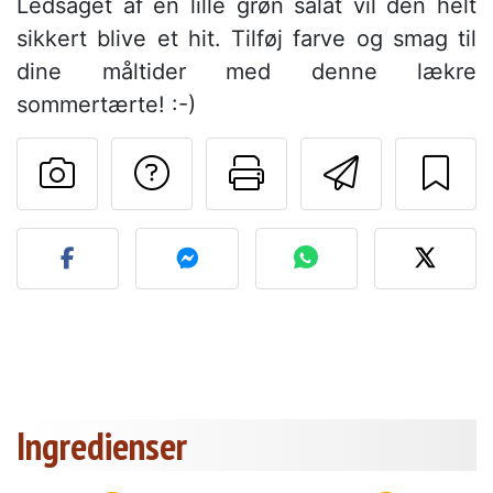
Ledsaget af en lille grøn salat vil den helt
sikkert blive et hit. Tilføj farve og smag til
dine måltider med denne lækre
sommertærte! :-)
Stil et spørgsmål ti
Udskriv denn
Send de
Send dit billede af denne 
Ingredienser