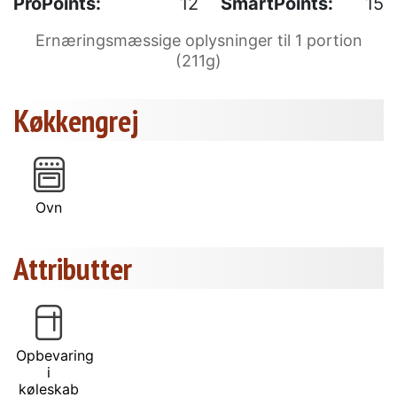
ProPoints:
12
SmartPoints:
15
Ernæringsmæssige oplysninger til 1 portion
(211g)
Køkkengrej
Ovn
Attributter
Opbevaring
i
køleskab