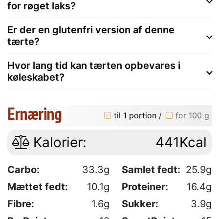
for røget laks?
Er der en glutenfri version af denne
tærte?
Hvor lang tid kan tærten opbevares i
køleskabet?
Ernæring
til 1 portion
/
for 100 g
Kalorier:
441Kcal
Carbo:
33.3g
Samlet fedt:
25.9g
Mættet fedt:
10.1g
Proteiner:
16.4g
Fibre:
1.6g
Sukker:
3.9g