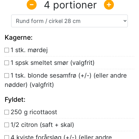
4
Kagerne:
1 stk. mørdej
1 spsk smeltet smør (valgfrit)
1 tsk. blonde sesamfrø (+/-) (eller andre
nødder) (valgfrit)
Fyldet:
250 g ricottaost
1/2 citron (saft + skal)
4 kviste forårsløg (+/-) (eller andre