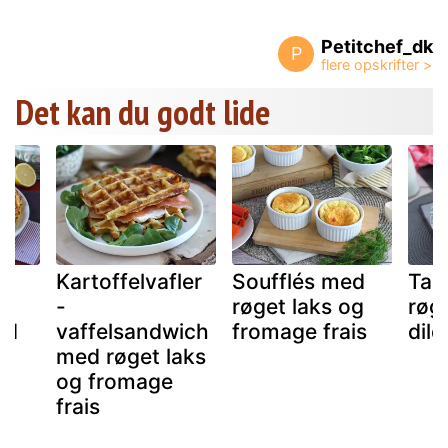
Petitchef_dk
P
Det kan du godt lide
Kartoffelvafler
Soufflés med
Tag
og
-
røget laks og
røg
nd
vaffelsandwich
fromage frais
dild
med røget laks
og fromage
frais