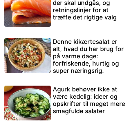
der skal undgås, og
retningslinjer for at
træffe det rigtige valg
Denne kikærtesalat er
alt, hvad du har brug for
på varme dage:
forfriskende, hurtig og
super næringsrig.
Agurk behøver ikke at
være kedelig: ideer og
opskrifter til meget mere
smagfulde salater