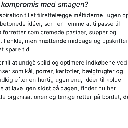
på kompromis med smagen?
spiration til at tilrettelægge måltiderne i ugen o
etonede idéer, som er nemme at tilpasse til
 forretter
som cremede pastaer, supper og
til
enkle, men mættende middage
og opskrifter
at
spare tid
.
r til
at undgå spild og optimere indkøbene
ved
enser som
kål, porrer, kartofler, bælgfrugter og
dkig efter en hurtig ugemenu, idéer til kolde
 at lave igen sidst på dagen,
finder du her
enkle organisationen og bringe
retter
på bordet,
d