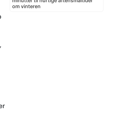
minutter til hurtige aftensmåltider
om vinteren
p
,
er