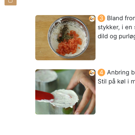
Bland from
stykker, i en
dild og purlø
Anbring b
Stil på køl i 