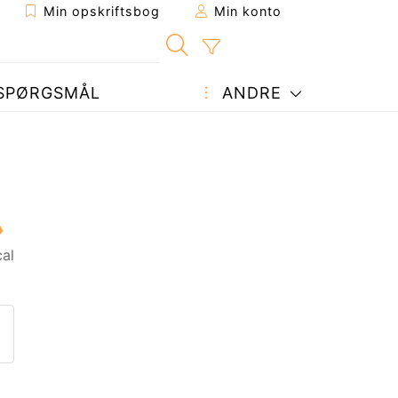
Min opskriftsbog
Min konto
SPØRGSMÅL
ANDRE
al
ift til en ven
nne side
et spørgsmål til forfatteren
end dit billede af denne opskr