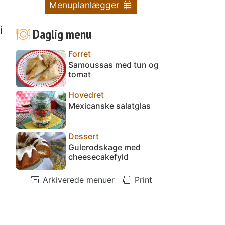
Menuplanlægger
i
Daglig menu
Forret
Samoussas med tun og
tomat
Hovedret
Mexicanske salatglas
Dessert
Gulerodskage med
cheesecakefyld
Arkiverede menuer
Print