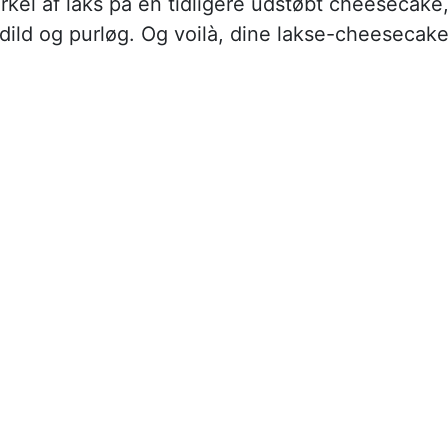
rkel af laks på en tidligere udstøbt cheesecake
dild og purløg. Og voilà, dine lakse-cheesecak