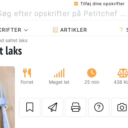
Tilføj dine opskrifter
RIFTER
ARTIKLER
 saltet laks
t laks
Forret
Meget let
25 min
438 Kc
Send denne opskr
Udskriv de
Stil 
Næste
S