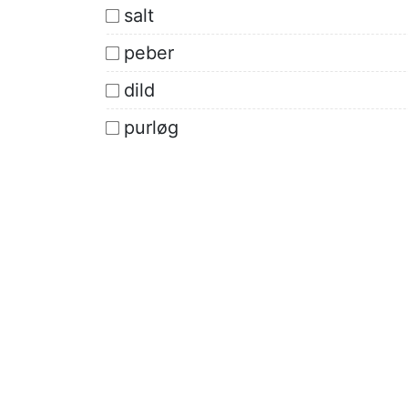
salt
peber
dild
purløg