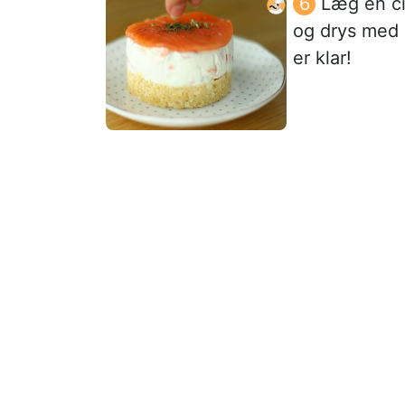
Læg en ci
og drys med 
er klar!