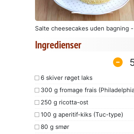
Salte cheesecakes uden bagning - 
Ingredienser
6 skiver røget laks
300 g fromage frais (Philadelphia
250 g ricotta-ost
100 g aperitif-kiks (Tuc-type)
80 g smør