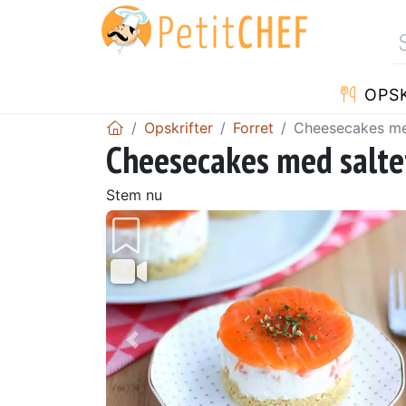
OPSK
Opskrifter
Forret
Cheesecakes med
Cheesecakes med salte
Stem nu
Tidligere