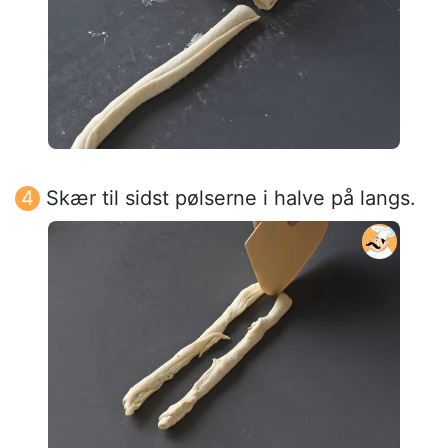
Skær til sidst pølserne i halve på langs.