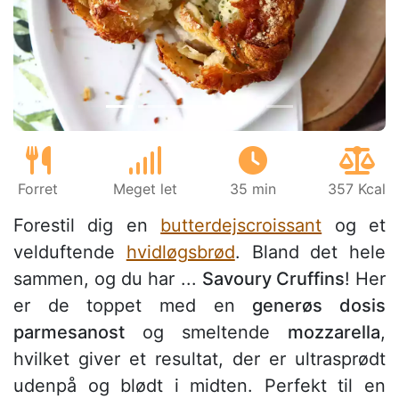
Tidligere
Næs
Forret
Meget let
35 min
357 Kcal
Forestil dig en
butterdejscroissant
og et
velduftende
hvidløgsbrød
. Bland det hele
sammen, og du har ...
Savoury Cruffins
! Her
er de toppet med en
generøs dosis
parmesanost
og smeltende
mozzarella
,
hvilket giver et resultat, der er ultrasprødt
udenpå og blødt i midten. Perfekt til en