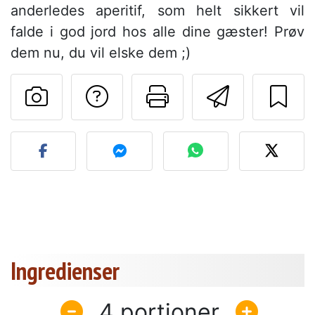
anderledes aperitif, som helt sikkert vil
falde i god jord hos alle dine gæster! Prøv
dem nu, du vil elske dem ;)
Stil et spørgsmål ti
Udskriv denn
Send de
Send dit billede af denne 
Ingredienser
4