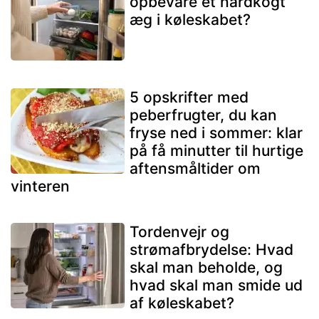
opbevare et hårdkogt
æg i køleskabet?
5 opskrifter med
peberfrugter, du kan
fryse ned i sommer: klar
på få minutter til hurtige
aftensmåltider om
vinteren
Tordenvejr og
strømafbrydelse: Hvad
skal man beholde, og
hvad skal man smide ud
af køleskabet?