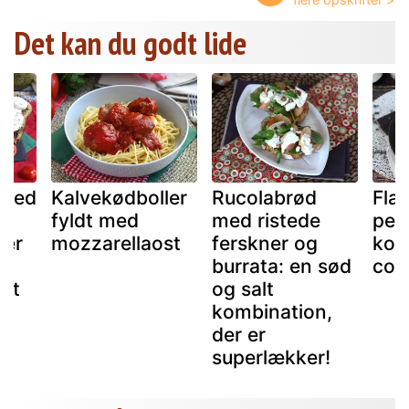
Det kan du godt lide
 med
Kalvekødboller
Rucolabrød
Fla
fyldt med
med ristede
per
ter
mozzarellaost
ferskner og
kom
burrata: en sød
cook
ost
og salt
kombination,
der er
superlækker!