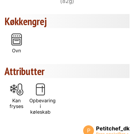
(82g)
Køkkengrej
Ovn
Attributter
Kan
Opbevaring
fryses
i
køleskab
Petitchef_dk
P