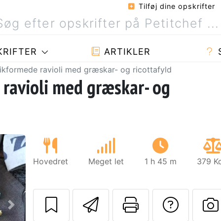
Tilføj dine opskrifter
RIFTER
ARTIKLER
likformede ravioli med græskar- og ricottafyld
 ravioli med græskar- og
Hovedret
Meget let
1 h 45 m
379 Kc
Send denne opskr
Udskriv de
Stil 
Næste