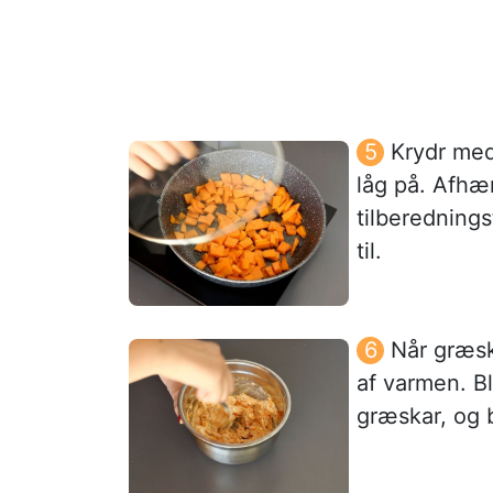
Krydr med
låg på. Afhæn
tilberedning
til.
Når græsk
af varmen. B
græskar, og 