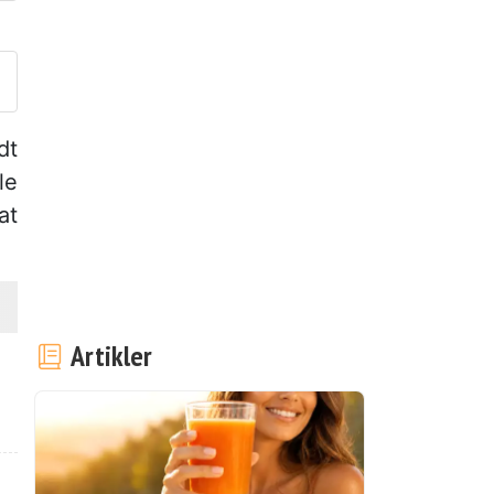
end dit billede af denne opskr
dt
le
at
Artikler