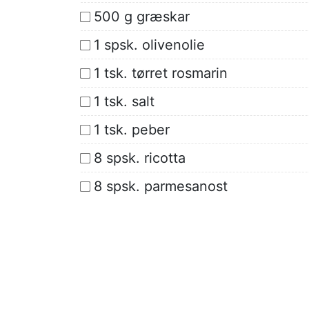
500 g græskar
1 spsk. olivenolie
1 tsk. tørret rosmarin
1 tsk. salt
1 tsk. peber
8 spsk. ricotta
8 spsk. parmesanost