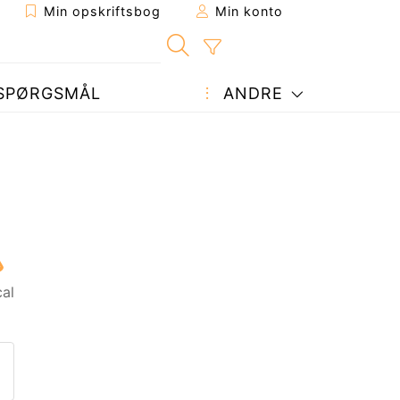
Min opskriftsbog
Min konto
SPØRGSMÅL
ANDRE
al
ift til en ven
nne side
et spørgsmål til forfatteren