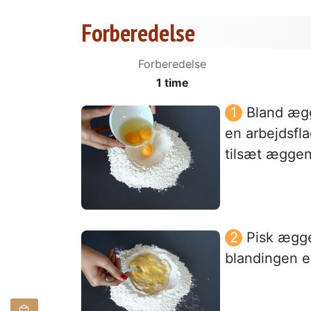
Forberedelse
Forberedelse
1 time
Bland ægg
en arbejdsfla
tilsæt æggen
Pisk ægge
blandingen e