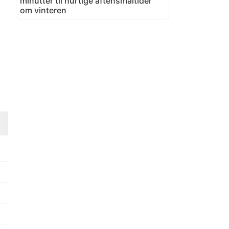
minutter til hurtige aftensmåltider
om vinteren