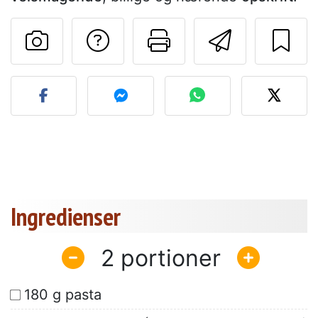
Stil et spørgsmål ti
Udskriv denn
Send de
Send dit billede af denne 
Ingredienser
2
180 g pasta