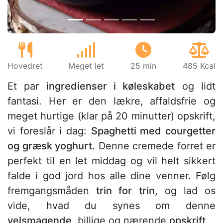
Hovedret
Meget let
25 min
485 Kcal
Et par
ingredienser i køleskabet
og lidt
fantasi. Her er den lækre, affaldsfrie og
meget hurtige (klar på 20 minutter) opskrift,
vi foreslår i dag:
Spaghetti med courgetter
og græsk yoghurt.
Denne cremede forret er
perfekt til en let middag og vil helt sikkert
falde i god jord hos alle dine venner. Følg
fremgangsmåden
trin for trin,
og lad os
vide, hvad du synes om denne
velsmagende
, billige og nærende
opskrift
.