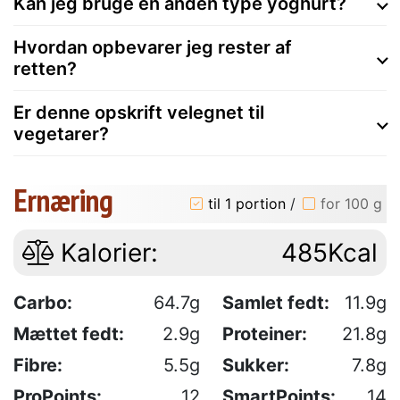
Kan jeg bruge en anden type yoghurt?
Hvordan opbevarer jeg rester af
retten?
Er denne opskrift velegnet til
vegetarer?
Ernæring
til 1 portion
/
for 100 g
Kalorier:
485Kcal
Carbo:
64.7g
Samlet fedt:
11.9g
Mættet fedt:
2.9g
Proteiner:
21.8g
Fibre:
5.5g
Sukker:
7.8g
ProPoints:
12
SmartPoints:
14