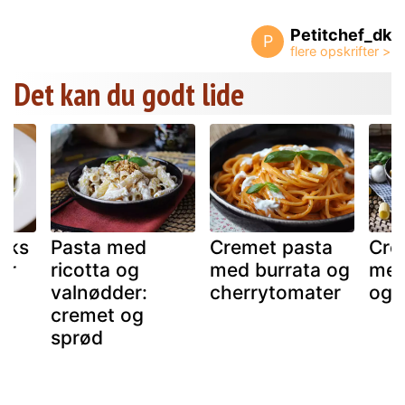
Petitchef_dk
P
Det kan du godt lide
aks
Pasta med
Cremet pasta
Cre
er
ricotta og
med burrata og
med
valnødder:
cherrytomater
og 
cremet og
sprød