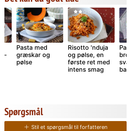
Pasta med
Risotto 'nduja
Pas
l -
græskar og
og pølse, en
broc
pølse
første ret med
sva
intens smag
bas
Spørgsmål
Stil et spørgsmål til forfatteren