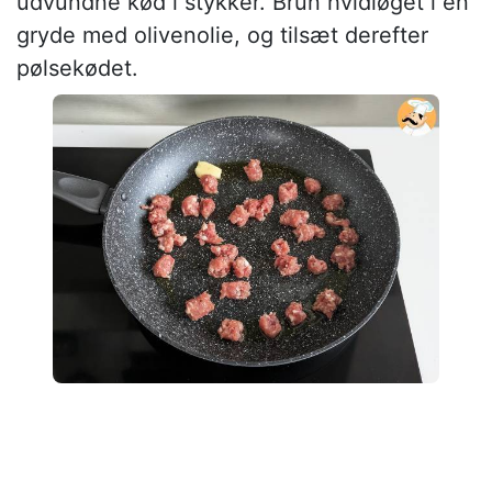
udvundne kød i stykker. Brun hvidløget i en
gryde med olivenolie, og tilsæt derefter
pølsekødet.