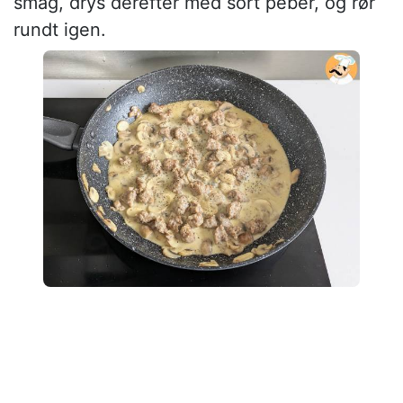
smag, drys derefter med sort peber, og rør
rundt igen.