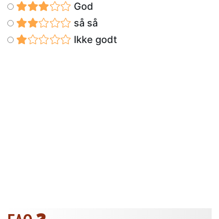
God
så så
Ikke godt