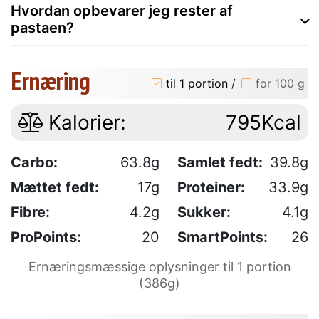
Hvordan opbevarer jeg rester af
pastaen?
Ernæring
til 1 portion
/
for 100 g
Kalorier:
795Kcal
Carbo:
63.8g
Samlet fedt:
39.8g
Mættet fedt:
17g
Proteiner:
33.9g
Fibre:
4.2g
Sukker:
4.1g
ProPoints:
20
SmartPoints:
26
Ernæringsmæssige oplysninger til 1 portion
(386g)