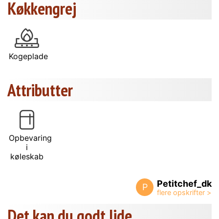
Køkkengrej
Kogeplade
Attributter
Opbevaring
i
køleskab
Petitchef_dk
P
Det kan du godt lide