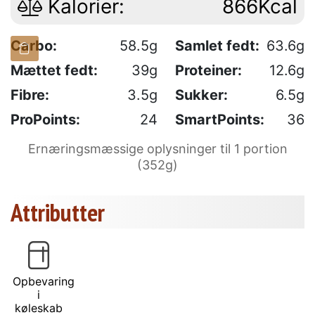
Kalorier:
866Kcal
Carbo:
58.5g
Samlet fedt:
63.6g
Mættet fedt:
39g
Proteiner:
12.6g
Fibre:
3.5g
Sukker:
6.5g
ProPoints:
24
SmartPoints:
36
Ernæringsmæssige oplysninger til 1 portion
(352g)
Attributter
Opbevaring
i
køleskab