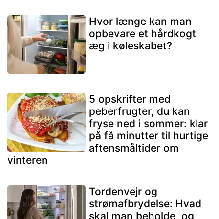
Hvor længe kan man
opbevare et hårdkogt
æg i køleskabet?
5 opskrifter med
peberfrugter, du kan
fryse ned i sommer: klar
på få minutter til hurtige
aftensmåltider om
vinteren
Tordenvejr og
strømafbrydelse: Hvad
skal man beholde, og