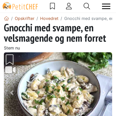
Opskrifter
Hovedret
Gnocchi med svampe, en 
Gnocchi med svampe, en
velsmagende og nem forret
Stem nu
Tidligere
Næs