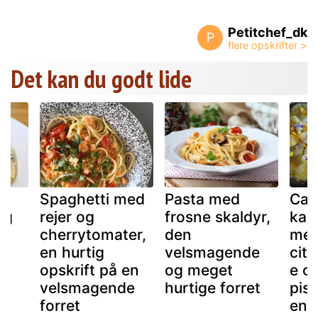
Petitchef_dk
P
Det kan du godt lide
Spaghetti med
Pasta med
Car
og
rejer og
frosne skaldyr,
kam
cherrytomater,
den
me
en hurtig
velsmagende
citr
opskrift på en
og meget
e o
de
velsmagende
hurtige forret
pis
forret
en 