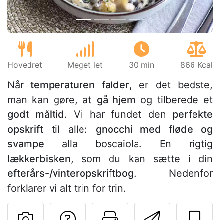
Hovedret
Meget let
30 min
866 Kcal
Når
temperaturen falder
, er det bedste,
man kan gøre, at
gå hjem
og tilberede et
godt måltid
. Vi har fundet den
perfekte
opskrift
til alle:
gnocchi med fløde og
svampe
alla boscaiola. En rigtig
lækkerbisken
, som du kan sætte i din
efterårs-/vinteropskriftbog
. Nedenfor
forklarer vi alt trin for trin.
Stil et spørgsmål ti
Udskriv denn
Send de