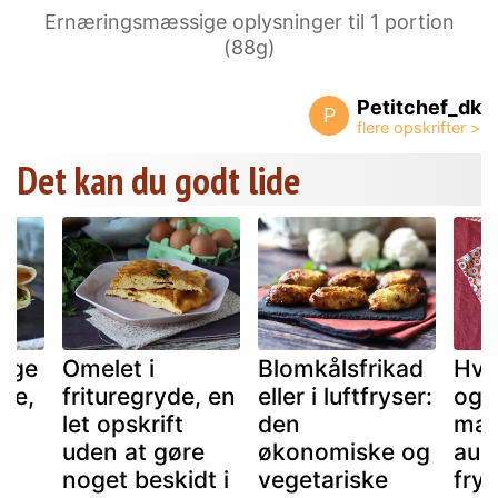
Ernæringsmæssige oplysninger til 1 portion
(88g)
Petitchef_dk
P
Det kan du godt lide
tige
Omelet i
Blomkålsfrikad
Hvo
ige,
frituregryde, en
eller i luftfryser:
og 
g
let opskrift
den
man
e
uden at gøre
økonomiske og
aube
noget beskidt i
vegetariske
fry