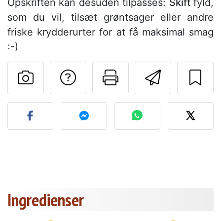
Opskriften kan desuden tilpasses:
Skift
fyld,
som du vil, tilsæt grøntsager eller andre
friske krydderurter for at få maksimal smag
:-)
Stil et spørgsmål ti
Udskriv denn
Send de
Send dit billede af denne 
Ingredienser