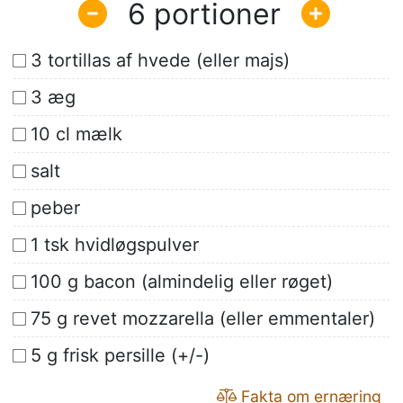
6
3 tortillas af hvede (eller majs)
3 æg
10 cl mælk
salt
peber
1 tsk hvidløgspulver
100 g bacon (almindelig eller røget)
75 g revet mozzarella (eller emmentaler)
5 g frisk persille (+/-)
Fakta om ernæring