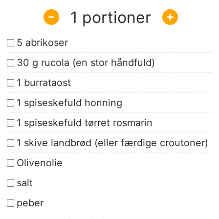
1
5 abrikoser
30 g rucola (en stor håndfuld)
1 burrataost
1 spiseskefuld honning
1 spiseskefuld tørret rosmarin
1 skive landbrød (eller færdige croutoner)
Olivenolie
salt
peber