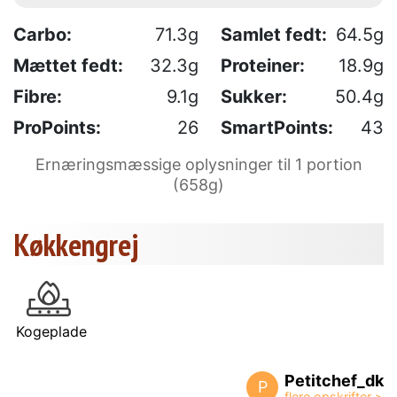
Carbo:
71.3g
Samlet fedt:
64.5g
Mættet fedt:
32.3g
Proteiner:
18.9g
Fibre:
9.1g
Sukker:
50.4g
ProPoints:
26
SmartPoints:
43
Ernæringsmæssige oplysninger til 1 portion
(658g)
Køkkengrej
Kogeplade
Petitchef_dk
P