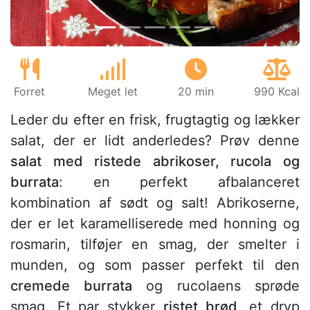
Forret
Meget let
20 min
990 Kcal
Leder du efter en frisk, frugtagtig og lækker
salat, der er lidt anderledes? Prøv denne
salat med ristede abrikoser, rucola og
burrata
: en perfekt afbalanceret
kombination af sødt og salt! Abrikoserne,
der er let karamelliserede med honning og
rosmarin, tilføjer en smag, der smelter i
munden, og som passer perfekt til den
cremede burrata
og rucolaens sprøde
smag. Et par stykker
ristet brød
, et dryp