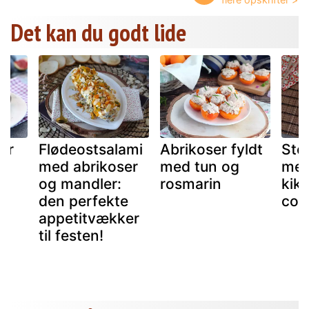
Det kan du godt lide
er
Flødeostsalami
Abrikoser fyldt
Ste
t
med abrikoser
med tun og
med
ng
og mandler:
rosmarin
kik
den perfekte
cou
appetitvækker
til festen!