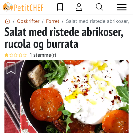
Opskrifter
Forret
Salat med ristede abrikoser, 
Salat med ristede abrikoser,
rucola og burrata
Tidligere
Næs