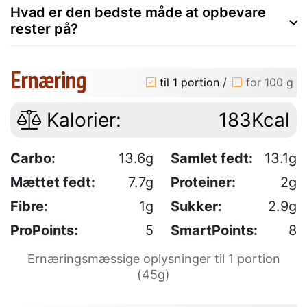
Hvad er den bedste måde at opbevare
rester på?
Ernæring
til 1 portion
/
for 100 g
Kalorier:
183Kcal
Carbo:
13.6g
Samlet fedt:
13.1g
Mættet fedt:
7.7g
Proteiner:
2g
Fibre:
1g
Sukker:
2.9g
ProPoints:
5
SmartPoints:
8
Ernæringsmæssige oplysninger til 1 portion
(45g)