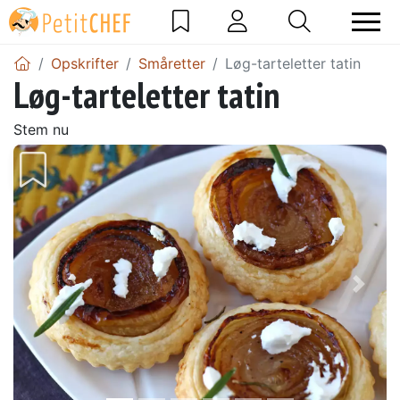
Opskrifter
Småretter
Løg-tarteletter tatin
Løg-tarteletter tatin
Stem nu
Tidligere
Næs