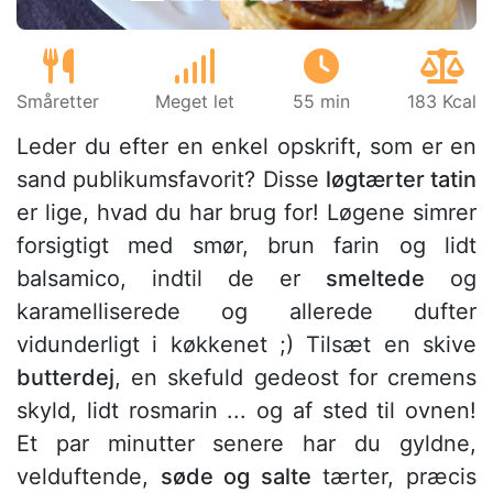
Småretter
Meget let
55 min
183 Kcal
Leder du efter en enkel opskrift, som er en
sand publikumsfavorit? Disse
løgtærter tatin
er lige, hvad du har brug for! Løgene simrer
forsigtigt med smør, brun farin og lidt
balsamico, indtil de er
smeltede
og
karamelliserede og allerede dufter
vidunderligt i køkkenet ;) Tilsæt en skive
butterdej
, en skefuld gedeost for cremens
skyld, lidt rosmarin ... og af sted til ovnen!
Et par minutter senere har du gyldne,
velduftende,
søde og salte
tærter, præcis