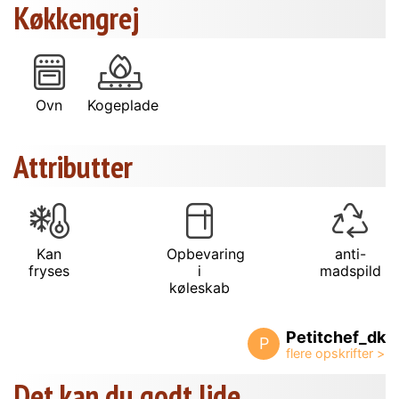
Køkkengrej
Ovn
Kogeplade
Attributter
Kan
Opbevaring
anti-
fryses
i
madspild
køleskab
Petitchef_dk
P
Det kan du godt lide