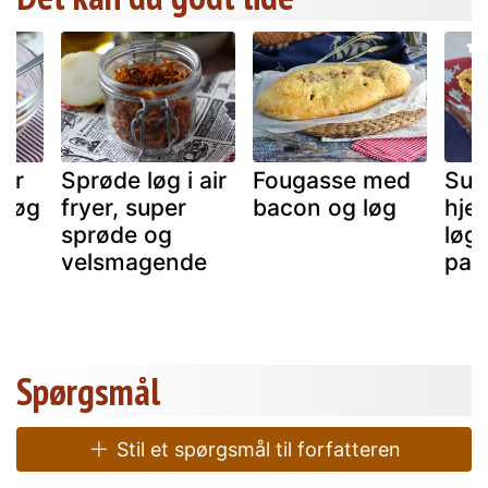
ver
Sprøde løg i air
Fougasse med
Sup
 løg
fryer, super
bacon og løg
hje
sprøde og
løg
velsmagende
par
Spørgsmål
Stil et spørgsmål til forfatteren