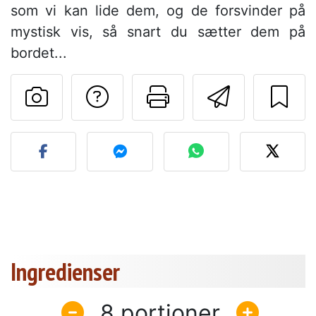
som vi kan lide dem, og de forsvinder på
mystisk vis, så snart du sætter dem på
bordet...
Stil et spørgsmål ti
Udskriv denn
Send de
Send dit billede af denne 
Ingredienser
8