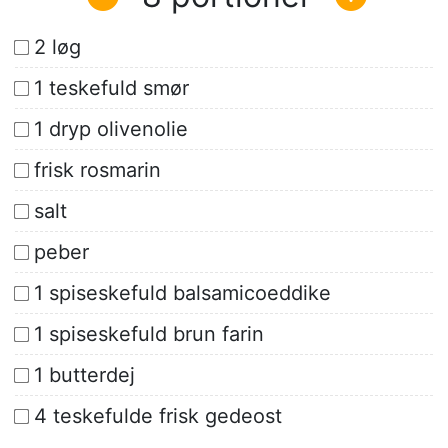
2 løg
1 teskefuld smør
1 dryp olivenolie
frisk rosmarin
salt
peber
1 spiseskefuld balsamicoeddike
1 spiseskefuld brun farin
1 butterdej
4 teskefulde frisk gedeost