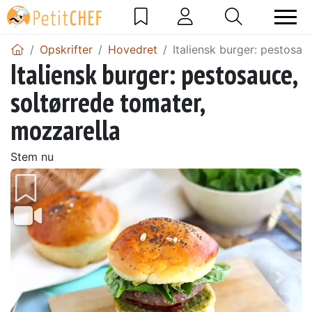
Opskrifter
Hovedret
Italiensk burger: pestosau
Italiensk burger: pestosauce,
soltørrede tomater,
mozzarella
Stem nu
Tidligere
Næs