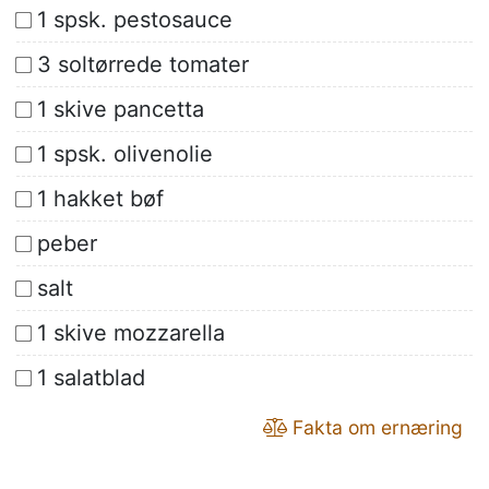
1 spsk. pestosauce
3 soltørrede tomater
1 skive pancetta
1 spsk. olivenolie
1 hakket bøf
peber
salt
1 skive mozzarella
1 salatblad
Fakta om ernæring