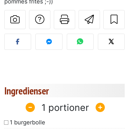
pommes frites ;-))
Stil et spørgsmål ti
Udskriv denn
Send de
Send dit billede af denne 
Ingredienser
1
1 burgerbolle