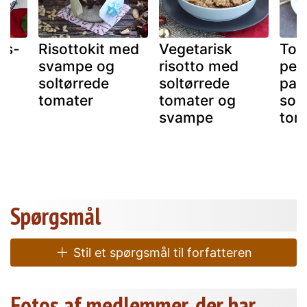
is-
Risottokit med
Vegetarisk
Toa
svampe og
risotto med
pes
soltørrede
soltørrede
par
tomater
tomater og
sol
svampe
tom
Spørgsmål
Stil et spørgsmål til forfatteren
Fotos af medlemmer, der har