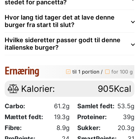
stedet for pancetta?
Hvor lang tid tager det at lave denne
burger fra start til slut?
Hvilke sideretter passer godt til denne
italienske burger?
Ernæring
til 1 portion
/
for 100 g
Kalorier:
905Kcal
Carbo:
61.2g
Samlet fedt:
53.5g
Mættet fedt:
19.3g
Proteiner:
39g
Fibre:
8.9g
Sukker:
20.3g
ProPoints:
24
SmartPoints:
31